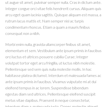
ut augue sit amet, pulvinar semper nulla. Cras in dictum ante.
Integer congue orci vitae felis hendrerit cursus. Aliquam quis
arcu eget quam lacinia sagittis. Quisque aliquam est massa, a
rutrum lacus mattis et. Nam semper nisl ac turpis
condimentum rhoncus. Etiam a quam a mauris finibus
consequat non a nibh.
Morbi enim nulla, gravida ullamcorper finibus sit amet,
elementum et sem. Vestibulum ante ipsum primis in faucibus
orci luctus et ultrices posuere cubilia Curae; Integer
volutpat tortor eget arcu fringilla, ut luctus nibh molestie.
Pellentesque sed sem quis nulla molestie mollis. In hac
habitasse platea dictumst. Interdum et malesuada fames ac
ante ipsum primis in faucibus. Vivamus vulputate mi at dui
eleifend tempus in ac lorem. Suspendisse bibendum
egestas diam sed ultrices. Pellentesque eleifend suscipit
metus vitae dapibus. Praesent in neque consectetur,
interdum diam a, malesuada justo. Donec molestie aliquet