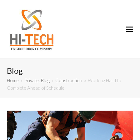
Blog
Home
»
Private: Blog
»
Construction
»
Working Hard to
Complete Ahead of Schedule