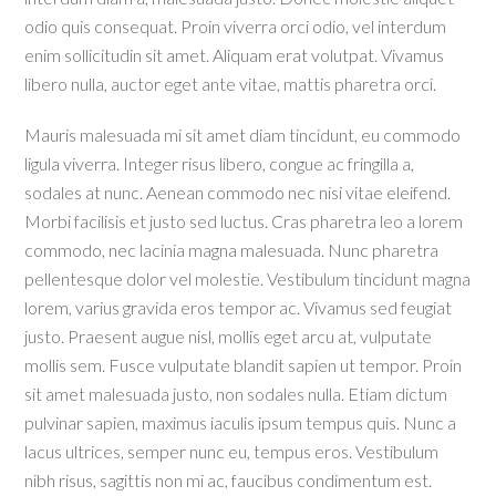
odio quis consequat. Proin viverra orci odio, vel interdum
enim sollicitudin sit amet. Aliquam erat volutpat. Vivamus
libero nulla, auctor eget ante vitae, mattis pharetra orci.
Mauris malesuada mi sit amet diam tincidunt, eu commodo
ligula viverra. Integer risus libero, congue ac fringilla a,
sodales at nunc. Aenean commodo nec nisi vitae eleifend.
Morbi facilisis et justo sed luctus. Cras pharetra leo a lorem
commodo, nec lacinia magna malesuada. Nunc pharetra
pellentesque dolor vel molestie. Vestibulum tincidunt magna
lorem, varius gravida eros tempor ac. Vivamus sed feugiat
justo. Praesent augue nisl, mollis eget arcu at, vulputate
mollis sem. Fusce vulputate blandit sapien ut tempor. Proin
sit amet malesuada justo, non sodales nulla. Etiam dictum
pulvinar sapien, maximus iaculis ipsum tempus quis. Nunc a
lacus ultrices, semper nunc eu, tempus eros. Vestibulum
nibh risus, sagittis non mi ac, faucibus condimentum est.