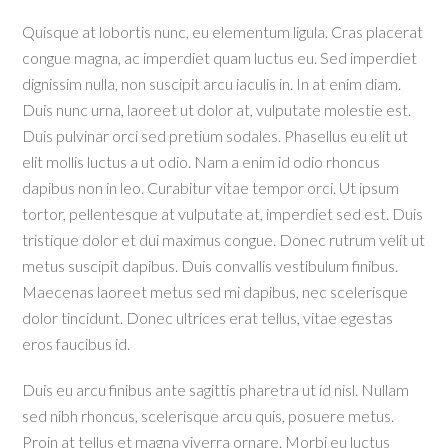
Quisque at lobortis nunc, eu elementum ligula. Cras placerat
congue magna, ac imperdiet quam luctus eu. Sed imperdiet
dignissim nulla, non suscipit arcu iaculis in. In at enim diam.
Duis nunc urna, laoreet ut dolor at, vulputate molestie est.
Duis pulvinar orci sed pretium sodales. Phasellus eu elit ut
elit mollis luctus a ut odio. Nam a enim id odio rhoncus
dapibus non in leo. Curabitur vitae tempor orci. Ut ipsum
tortor, pellentesque at vulputate at, imperdiet sed est. Duis
tristique dolor et dui maximus congue. Donec rutrum velit ut
metus suscipit dapibus. Duis convallis vestibulum finibus.
Maecenas laoreet metus sed mi dapibus, nec scelerisque
dolor tincidunt. Donec ultrices erat tellus, vitae egestas
eros faucibus id.
Duis eu arcu finibus ante sagittis pharetra ut id nisl. Nullam
sed nibh rhoncus, scelerisque arcu quis, posuere metus.
Proin at tellus et magna viverra ornare. Morbi eu luctus