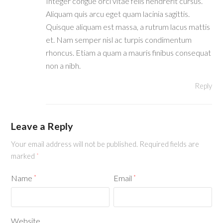
Integer congue orci vitae felis hendrerit cursus.
Aliquam quis arcu eget quam lacinia sagittis.
Quisque aliquam est massa, a rutrum lacus mattis
et. Nam semper nisl ac turpis condimentum
rhoncus. Etiam a quam a mauris finibus consequat
non a nibh.
Reply
Leave a Reply
Your email address will not be published.
Required fields are
marked
*
Name
Email
*
*
Website